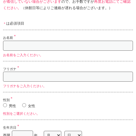
が着信していない場合がございます
ので、お手数ですが
再度お電話にてご確認
ください。
（休館日等によりご連絡が遅れる場合がございます。）
は必須項目
＊
＊
お名前
お名前をご入力ください。
＊
フリガナ
フリガナをご入力ください。
＊
性別
男性
女性
性別をご選択ください。
＊
生年月日
西暦
年